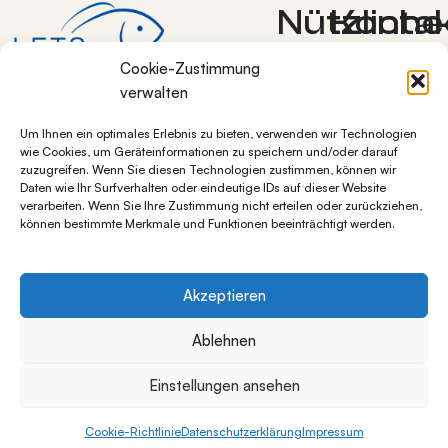
Nützliche
Konta
Lets-Grow
Cookie-Zustimmung
Links
Bocksweg 7
verwalten
38272
Allgemeine
Um Ihnen ein optimales Erlebnis zu bieten, verwenden wir Technologien
Burgdorf OT
Geschäftsbedingunge
wie Cookies, um Geräteinformationen zu speichern und/oder darauf
Westerlinde
Blog
zuzugreifen. Wenn Sie diesen Technologien zustimmen, können wir
+49 5347
Daten wie Ihr Surfverhalten oder eindeutige IDs auf dieser Website
Datenschutz
verarbeiten. Wenn Sie Ihre Zustimmung nicht erteilen oder zurückziehen,
1284997
Impressum
können bestimmte Merkmale und Funktionen beeinträchtigt werden.
info@lets-
Über
grow.de
uns
Widerrufsbelehrung
Akzeptieren
Ablehnen
Alle Preise inkl. der gesetzlichen MwSt.
Einstellungen ansehen
Cookie-Richtlinie
Datenschutzerklärung
Impressum
Wenn die Ergebnisse der automatischen Vervollständigung v
unschliste
Shop
Warenkorb
Mein Konto