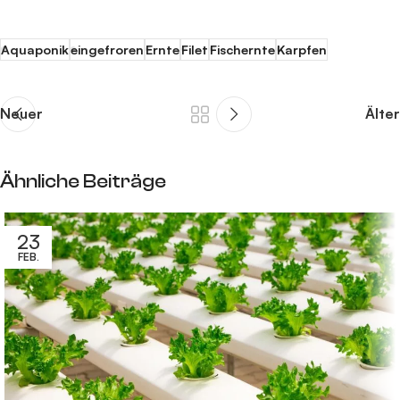
Aquaponik
eingefroren
Ernte
Filet
Fischernte
Karpfen
Neuer
Älter
Ähnliche Beiträge
23
FEB.