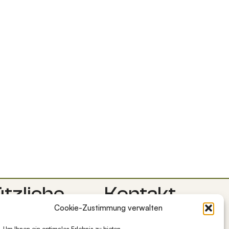
tzliche
Kontakt
Cookie-Zustimmung verwalten
Lets-Grow
nks
Bocksweg 7
Um Ihnen ein optimales Erlebnis zu bieten,