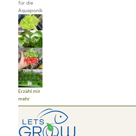
für die
Aquaponik
Erzähl mir
mehr