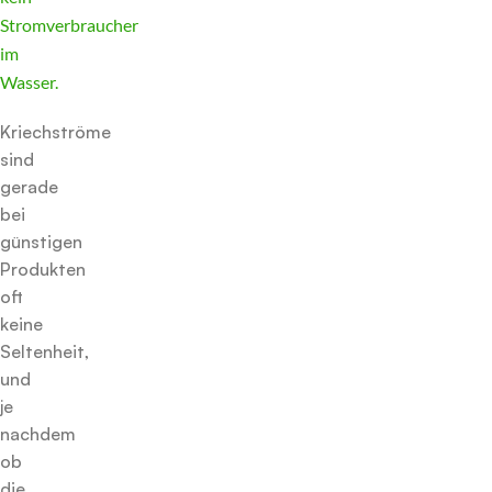
Stromverbraucher
im
Wasser.
Kriechströme
sind
gerade
bei
günstigen
Produkten
oft
keine
Seltenheit,
und
je
nachdem
ob
die