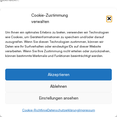
Unser
Cookie-Zustimmung
langjähriger
verwalten
Freund
Markus
Um Ihnen ein optimales Erlebnis zu bieten, verwenden wir Technologien
Steinert
wie Cookies, um Geräteinformationen zu speichern und/oder darauf
zuzugreifen. Wenn Sie diesen Technologien zustimmen, können wir
(Stones
Daten wie Ihr Surfverhalten oder eindeutige IDs auf dieser Website
Nature),
verarbeiten. Wenn Sie Ihre Zustimmung nicht erteilen oder zurückziehen,
können bestimmte Merkmale und Funktionen beeinträchtigt werden.
hat
bei
Youtube
Akzeptieren
ein
tolles
Ablehnen
Video
über
Einstellungen ansehen
den
Zusammenbau
Cookie-Richtlinie
Datenschutzerklärung
Impressum
unschliste
Shop
Warenkorb
Mein Konto
unseres