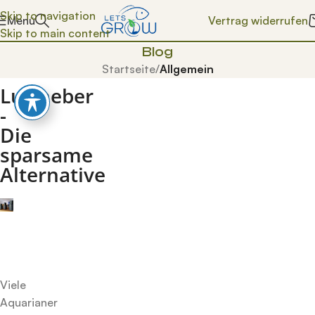
Skip to navigation
Vertrag widerrufen
Menü
Skip to main content
Blog
Startseite
/
Allgemein
Luftheber
-
Die
sparsame
Alternative
Luftheber
in
diversen
Größen
Viele
Aquarianer