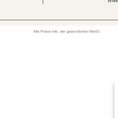
Wide
Alle Preise inkl. der gesetzlichen MwSt.
erfügbar sind, benutze die Pfeile nach oben und unten, um