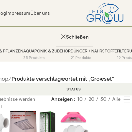
log
Impressum
Über uns
Growset
Schließen
& PFLANZEN
AQUAPONIK & ZUBEHÖR
DÜNGER / NÄHRSTOFFE
FILTER
e
35 Produkte
21 Produkte
19 Prod
hop
/
Produkte verschlagwortet mit „Growset“
E
STATUS
 Ergebnisse der automatischen Vervollständigung verfügbar
rgebnisse werden
Anzeigen
10
20
30
Alle
digung verfügbar sind, benutze die Pfeile nach oben und u
t