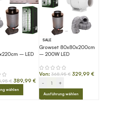
SALE
Growset 80x80x200cm
x220cm – LED
– 200W LED
Von:
329,99
€
368,95
€
389,99
€
4,95
€
-
+
ung wählen
Ausführung wählen