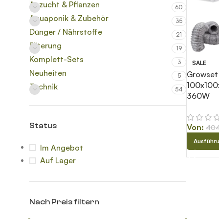
Anzucht & Pflanzen
60
Aquaponik & Zubehör
35
Dünger / Nährstoffe
21
Filterung
19
Komplett-Sets
3
SALE
Neuheiten
Growset
5
100x100
Technik
54
360W
Status
Von:
40
Ausführ
Im Angebot
Auf Lager
Nach Preis filtern