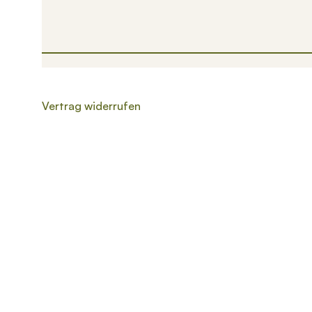
Vertrag widerrufen
Wenn die Ergebnisse der automatischen Vervollständigung v