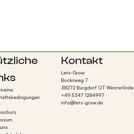
tzliche
Kontakt
Lets-Grow
nks
Bocksweg 7
38272 Burgdorf OT Westerlinde
emeine
+49 5347 1284997
häftsbedingungen
info@lets-grow.de
nschutz
essum
 uns