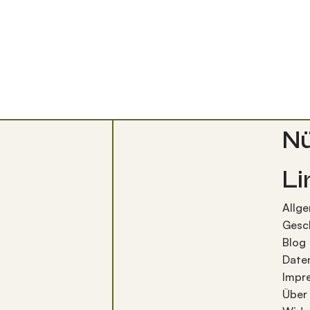
Nü
Li
Allg
Gesc
Blog
Date
Impr
Über