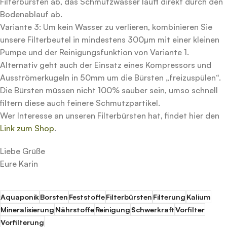
Filterbürsten ab, das Schmutzwasser läuft direkt durch den
Bodenablauf ab.
Variante 3: Um kein Wasser zu verlieren, kombinieren Sie
unsere Filterbeutel in mindestens 300µm mit einer kleinen
Pumpe und der Reinigungsfunktion von Variante 1.
Alternativ geht auch der Einsatz eines Kompressors und
Ausströmerkugeln in 50mm um die Bürsten „freizuspülen“.
Die Bürsten müssen nicht 100% sauber sein, umso schnell
filtern diese auch feinere Schmutzpartikel.
Wer Interesse an unseren Filterbürsten hat, findet hier den
Link zum Shop
.
Liebe Grüße
Eure Karin
Aquaponik
Borsten
Feststoffe
Filterbürsten
Filterung
Kalium
Mineralisierung
Nährstoffe
Reinigung
Schwerkraft
Vorfilter
Vorfilterung