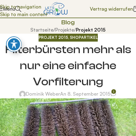
Skip to navigation
Vertrag widerrufen
Menü
Skip to main content
Blog
Startseite
/
Projekte
/
Projekt 2015
PROJEKT 2015
,
SHOPARTIKEL
Filterbürsten mehr als
nur eine einfache
Vorfilterung
1
Dominik Weber
An 8. September 2015