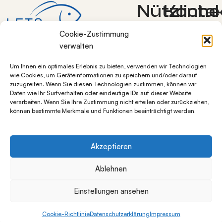
Nützliche
Konta
Lets-Grow
Links
Cookie-Zustimmung
Bocksweg 7
verwalten
38272
Allgemeine
Um Ihnen ein optimales Erlebnis zu bieten, verwenden wir Technologien
Burgdorf OT
Geschäftsbedingunge
wie Cookies, um Geräteinformationen zu speichern und/oder darauf
Westerlinde
Blog
zuzugreifen. Wenn Sie diesen Technologien zustimmen, können wir
+49 5347
Daten wie Ihr Surfverhalten oder eindeutige IDs auf dieser Website
Datenschutz
verarbeiten. Wenn Sie Ihre Zustimmung nicht erteilen oder zurückziehen,
1284997
Impressum
können bestimmte Merkmale und Funktionen beeinträchtigt werden.
info@lets-
Über
grow.de
uns
Widerrufsbelehrung
Akzeptieren
Ablehnen
Alle Preise inkl. der gesetzlichen MwSt.
Einstellungen ansehen
Cookie-Richtlinie
Datenschutzerklärung
Impressum
Wenn die Ergebnisse der automatischen Vervollständigung v
unschliste
Shop
Warenkorb
Mein Konto