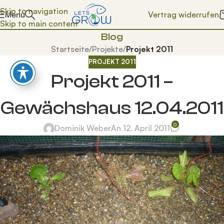
Skip to navigation
Vertrag widerrufen
Menü
Skip to main content
Blog
Startseite
/
Projekte
/
Projekt 2011
PROJEKT 2011
Projekt 2011 –
Gewächshaus 12.04.2011
0
Dominik Weber
An 12. April 2011