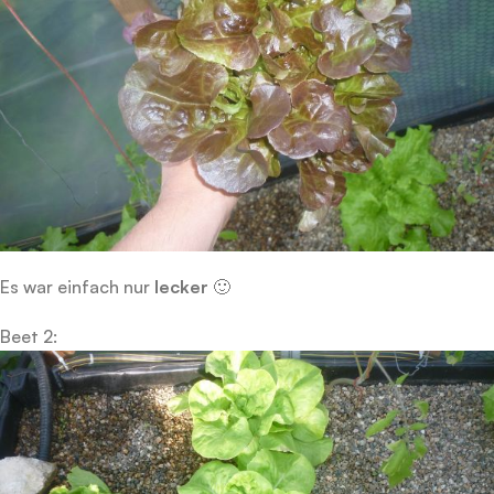
Es war einfach nur
lecker
🙂
Beet 2: