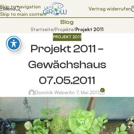
Skip to navigation
Vertrag widerrufen
Menü
Skip to main content
Blog
Startseite
/
Projekte
/
Projekt 2011
PROJEKT 2011
Projekt 2011 –
Gewächshaus
07.05.2011
0
Dominik Weber
An 7. Mai 2011