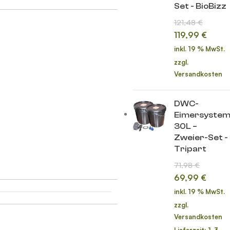
Set - BioBizz
121,48
€
119,99
€
inkl. 19 % MwSt.
zzgl.
Versandkosten
DWC-
Eimersyste
30L –
Zweier-Set -
Tripart
71,98
€
69,99
€
inkl. 19 % MwSt.
zzgl.
Versandkosten