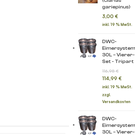
(Clarias
gariepinus)
3,00
€
inkl. 19 % MwSt.
DWC-
Eimersyste
30L – Vierer-
Set - Tripart
116,98
€
114,99
€
inkl. 19 % MwSt.
zzgl.
Versandkosten
DWC-
Eimersyste
30L – Vierer-