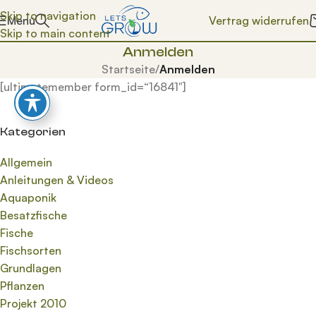
Skip to navigation
Vertrag widerrufen
Menü
Skip to main content
Anmelden
Startseite
/
Anmelden
[ultimatemember form_id=“16841″]
Kategorien
Allgemein
Anleitungen & Videos
Aquaponik
Besatzfische
Fische
Fischsorten
Grundlagen
Pflanzen
Projekt 2010