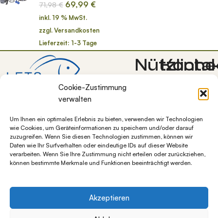
69,99
€
71,98
€
inkl. 19 % MwSt.
zzgl.
Versandkosten
Lieferzeit:
1-3 Tage
Nützliche
Konta
Lets-Grow
Cookie-Zustimmung
Links
Bocksweg 7
verwalten
38272
Allgemeine
Um Ihnen ein optimales Erlebnis zu bieten, verwenden wir Technologien
Burgdorf OT
Geschäftsbedingunge
wie Cookies, um Geräteinformationen zu speichern und/oder darauf
Westerlinde
Blog
zuzugreifen. Wenn Sie diesen Technologien zustimmen, können wir
+49 5347
Daten wie Ihr Surfverhalten oder eindeutige IDs auf dieser Website
Datenschutz
verarbeiten. Wenn Sie Ihre Zustimmung nicht erteilen oder zurückziehen,
1284997
Impressum
können bestimmte Merkmale und Funktionen beeinträchtigt werden.
info@lets-
Über
grow.de
uns
Widerrufsbelehrung
Akzeptieren