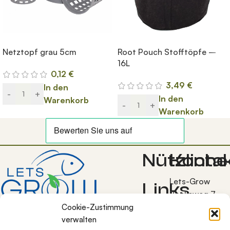
Netztopf grau 5cm
Root Pouch Stofftöpfe –
16L
0,12
€
3,49
€
In den
-
+
In den
Warenkorb
-
+
Warenkorb
Nützliche
Konta
Lets-Grow
Links
Bocksweg 7
38272
Cookie-Zustimmung
Allgemeine
verwalten
Burgdorf OT
Geschäftsbedingunge