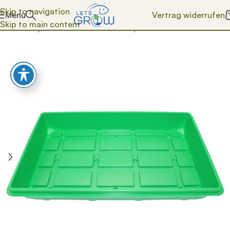
Skip to navigation
Vertrag widerrufen
Menü
Skip to main content
Start
/
Shop
/
Anzucht & Pflanzen
/
Töpfe & Schalen