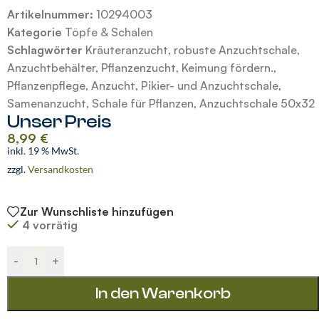
Artikelnummer:
10294003
Kategorie
Töpfe & Schalen
Schlagwörter
Kräuteranzucht
,
robuste Anzuchtschale
,
Anzuchtbehälter
,
Pflanzenzucht
,
Keimung fördern.
,
Pflanzenpflege
,
Anzucht
,
Pikier- und Anzuchtschale
,
Samenanzucht
,
Schale für Pflanzen
,
Anzuchtschale 50x32
Unser Preis
8,99
€
inkl. 19 % MwSt.
zzgl.
Versandkosten
Zur Wunschliste hinzufügen
4 vorrätig
Alternative:
-
+
In den Warenkorb