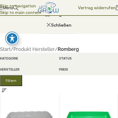
Skip to navigation
Vertrag widerrufen
Menü
Romberg
Skip to main content
Kategorien
Schließen
Start
/
Produkt Hersteller
/
Romberg
KATEGORIE
STATUS
HERSTELLER
PREIS
enn die Ergebnisse der automatischen Vervollständigung ver
Filtern
n Vervollständigung verfügbar sind, benutze die Pfeile na