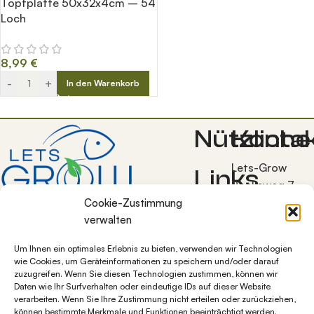
Topfplatte 50x32x4cm – 54
Loch
8,99
€
-
+
In den Warenkorb
Nützliche
Konta
Lets-Grow
Links
Bocksweg 7
38272
Cookie-Zustimmung
Allgemeine
Burgdorf OT
verwalten
Geschäftsbedingunge
Westerlinde
Blog
Um Ihnen ein optimales Erlebnis zu bieten, verwenden wir Technologien
+49 5347
Datenschutz
wie Cookies, um Geräteinformationen zu speichern und/oder darauf
1284997
zuzugreifen. Wenn Sie diesen Technologien zustimmen, können wir
Impressum
Daten wie Ihr Surfverhalten oder eindeutige IDs auf dieser Website
info@lets-
Über
verarbeiten. Wenn Sie Ihre Zustimmung nicht erteilen oder zurückziehen,
grow.de
uns
können bestimmte Merkmale und Funktionen beeinträchtigt werden.