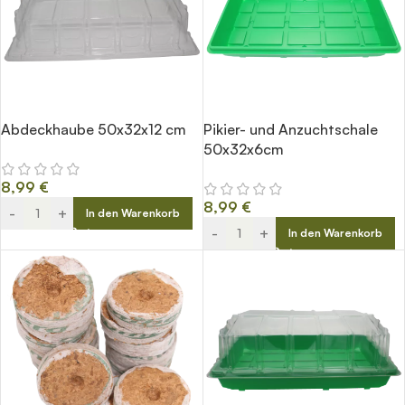
Abdeckhaube 50x32x12 cm
Pikier- und Anzuchtschale
50x32x6cm
8,99
€
8,99
€
-
+
In den Warenkorb
-
+
In den Warenkorb