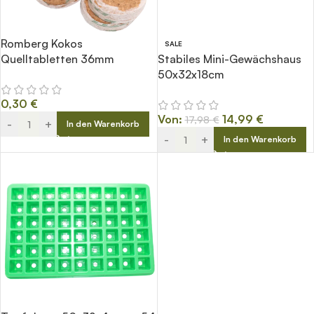
Romberg Kokos
SALE
Quelltabletten 36mm
Stabiles Mini-Gewächshaus
50x32x18cm
0,30
€
Von:
14,99
€
17,98
€
-
+
In den Warenkorb
-
+
In den Warenkorb