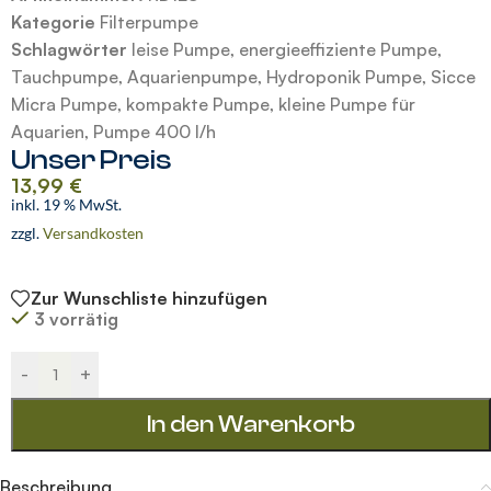
Kategorie
Filterpumpe
Schlagwörter
leise Pumpe
,
energieeffiziente Pumpe
,
Tauchpum­pe
,
Aquarienpumpe
,
Hydroponik Pumpe
,
Sicce
Micra Pumpe
,
kompakte Pumpe
,
kleine Pumpe für
Aquarien
,
Pumpe 400 l/h
Unser Preis
13,99
€
inkl. 19 % MwSt.
zzgl.
Versandkosten
Zur Wunschliste hinzufügen
3 vorrätig
Alternative:
-
+
In den Warenkorb
Beschreibung