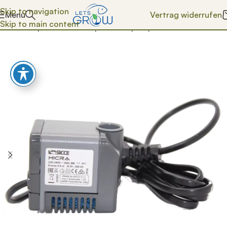
Skip to navigation
Vertrag widerrufen
Menü
Skip to main content
Start
/
Shop
/
Technik
/
Pumpen
/
Filterpumpe