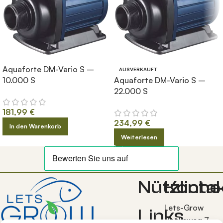
Aquaforte DM-Vario S –
AUSVERKAUFT
10.000 S
Aquaforte DM-Vario S –
22.000 S
181,99
€
234,99
€
In den Warenkorb
Weiterlesen
Nützliche
Konta
Lets-Grow
Links
Bocksweg 7