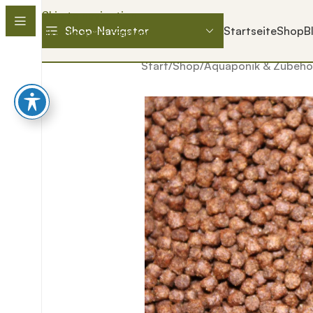
Skip to navigation
Shop-Navigator
Startseite
Shop
B
Skip to main content
Start
/
Shop
/
Aquaponik & Zubehö