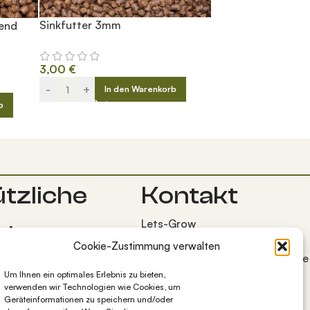
Sinkfutter 3mm
end
3,00
€
-
+
In den Warenkorb
b
tzliche
Kontakt
Lets-Grow
nks
Bocksweg 7
Cookie-Zustimmung verwalten
38272 Burgdorf OT Westerlinde
emeine
+49 5347 1284997
Um Ihnen ein optimales Erlebnis zu bieten,
häftsbedingungen
verwenden wir Technologien wie Cookies, um
info@lets-grow.de
Geräteinformationen zu speichern und/oder