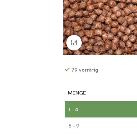
Klick zum Vergrößern
79 vorrätig
Alternative:
MENGE
1 - 4
5 - 9