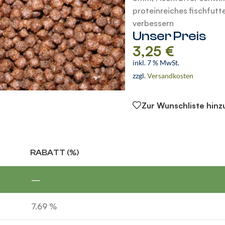
proteinreiches fischfutt
verbessern
Unser Preis
3,25
€
inkl. 7 % MwSt.
zzgl.
Versandkosten
Zur Wunschliste hin
RABATT (%)
—
7.69 %