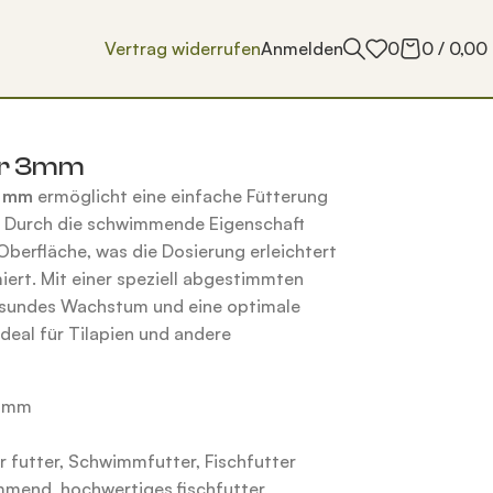
Vertrag widerrufen
Anmelden
0
0
/
0,00
er 3mm
3 mm
ermöglicht eine einfache Fütterung
e. Durch die schwimmende Eigenschaft
 Oberfläche, was die Dosierung erleichtert
iert. Mit einer speziell abgestimmten
gesundes Wachstum und eine optimale
deal für Tilapien und andere
3mm
r futter
,
Schwimmfutter
,
Fischfutter
immend
,
hochwertiges fischfutter
,