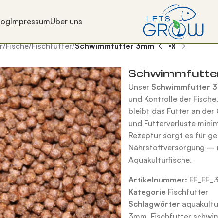
log
Impressum
Über uns
r
/
Fische
/
Fischfutter
/
Schwimmfutter 3mm
Schwimmfutt
Unser
Schwimmfutter 
und Kontrolle der Fisch
bleibt das Futter an der
und Futterverluste minim
Rezeptur sorgt es für 
Nährstoffversorgung – i
Aquakulturfische.
Artikelnummer:
FF_FF_
Kategorie
Fischfutter
Schlagwörter
aquakultu
3mm
,
Fischfutter schw