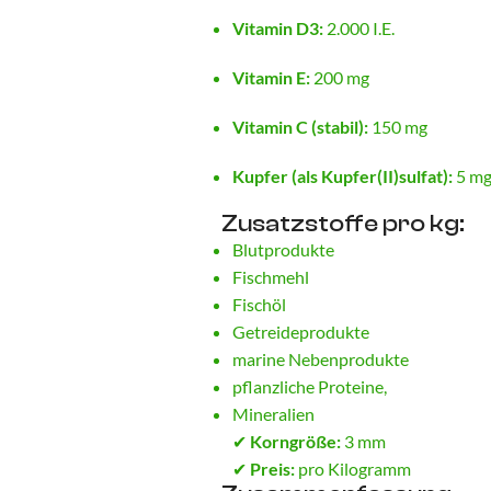
Vitamin D3:
2.000 I.E.
Vitamin E:
200 mg
Vitamin C (stabil):
150 mg
Kupfer (als Kupfer(II)sulfat):
5 m
Zusatzstoffe pro kg:
Blutprodukte
Fischmehl
Fischöl
Getreideprodukte
marine Nebenprodukte
pflanzliche Proteine,
Mineralien
✔
Korngröße:
3 mm
✔
Preis:
pro Kilogramm