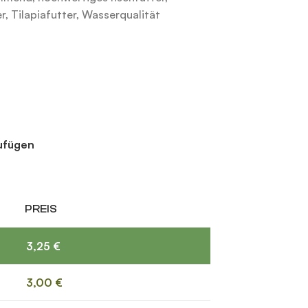
er
,
Tilapiaf­utter
,
Wasserqualität
zufügen
PREIS
3,25
€
3,00
€