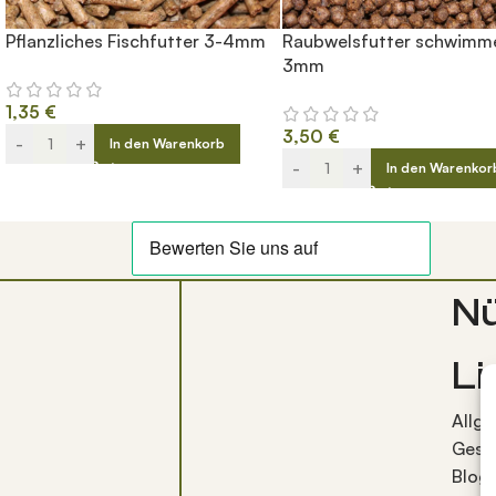
Pflanzliches Fischfutter 3-4mm
Raubwelsfutter schwimm
3mm
1,35
€
3,50
€
-
+
In den Warenkorb
-
+
In den Warenkor
Nü
Li
Allg
Gesc
Blog