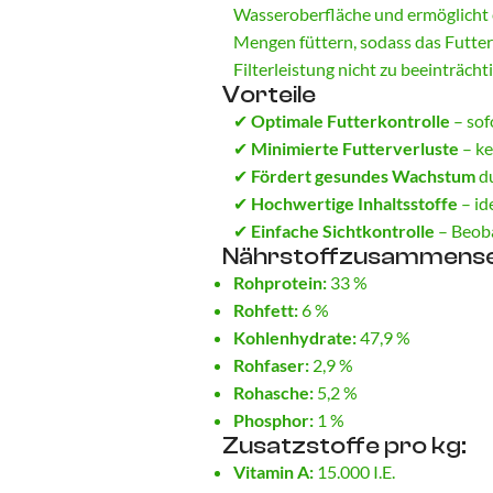
Wasseroberfläche und ermöglicht e
Mengen füttern, sodass das Futte
Filterleistung nicht zu beeinträcht
Vorteile
✔
Optimale Futterkontrolle
– sof
✔
Minimierte Futterverluste
– ke
✔
Fördert gesundes Wachstum
du
✔
Hochwertige Inhaltsstoffe
– id
✔
Einfache Sichtkontrolle
– Beoba
Nährstoffzusammens
Rohprotein:
33 %
Rohfett:
6 %
Kohlenhydrate:
47,9 %
Rohfaser:
2,9 %
Rohasche:
5,2 %
Phosphor:
1 %
Zusatzstoffe pro kg:
Vitamin A:
15.000 I.E.