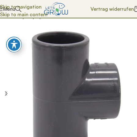
Skip to navigation
Vertrag widerrufen
Menü
Skip to main content
Start
/
Shop
/
Aquaponik & Zubehör
/
Installationsmaterial