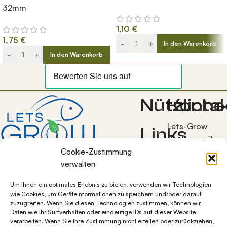
32mm
1,10
€
1,75
€
-
+
In den Warenkorb
-
+
In den Warenkorb
Nützliche
Konta
Lets-Grow
Links
Bocksweg 7
38272
Cookie-Zustimmung
Allgemeine
Burgdorf OT
verwalten
Geschäftsbedingunge
Westerlinde
Blog
Um Ihnen ein optimales Erlebnis zu bieten, verwenden wir Technologien
+49 5347
Datenschutz
wie Cookies, um Geräteinformationen zu speichern und/oder darauf
1284997
zuzugreifen. Wenn Sie diesen Technologien zustimmen, können wir
Impressum
Daten wie Ihr Surfverhalten oder eindeutige IDs auf dieser Website
info@lets-
Über
verarbeiten. Wenn Sie Ihre Zustimmung nicht erteilen oder zurückziehen,