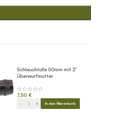
Schlauchtülle 50mm mit 2″
Überwurfmutter
7,50
€
-
+
In den Warenkorb