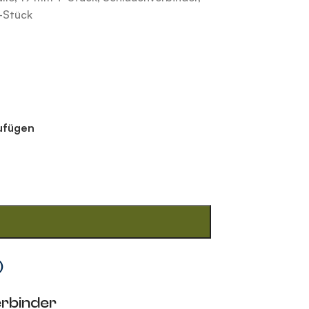
-Stück
zufügen
)
erbinder