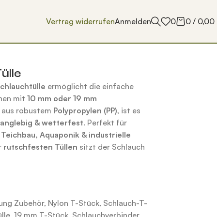
Vertrag widerrufen
Anmelden
0
0
/
0,00
ülle
chlauchtülle
ermöglicht die einfache
hen mit
10 mm oder 19 mm
t aus robustem
Polypropylen (PP)
, ist es
langlebig & wetterfest
. Perfekt für
eichbau, Aquaponik & industrielle
r
rutschfesten Tüllen
sitzt der Schlauch
ung Zubehör
,
Nylon T-Stück
,
Schlauch-T-
lle
,
19 mm T-Stück
,
Schlauchverbinder
,