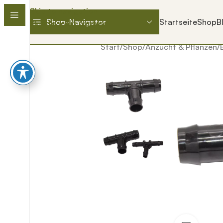
Skip to navigation
Shop-Navigator
Startseite
Shop
B
Skip to main content
Start
/
Shop
/
Anzucht & Pflanzen
/