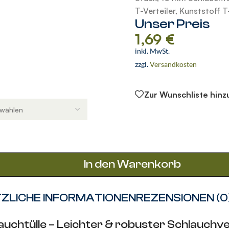
zum Vergrößern
T-Verteiler
,
Kunststoff T
Unser Preis
1,69
€
inkl. MwSt.
zzgl.
Versandkosten
Zur Wunschliste hin
In den Warenkorb
ZLICHE INFORMATIONEN
REZENSIONEN (0
auchtülle – Leichter & robuster Schlauchv