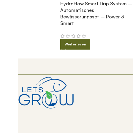
Flow Smart Drip System –
HydroFlow Smart Drip System –
atisches
Automatisches
serungsset – Compact 3
Bewässerungsset – Power 3
Smart
erlesen
Weiterlesen