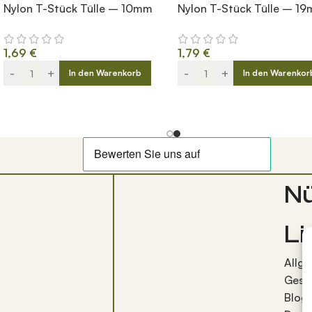
Nylon T-Stück Tülle – 10mm
Nylon T-Stück Tülle – 1
1,69
€
1,79
€
-
+
-
+
In den Warenkorb
In den Warenkor
Nü
Li
Allg
Gesc
Blog