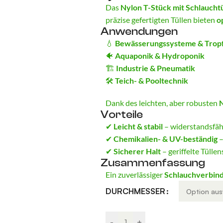
Das
Nylon T-Stück mit Schlauchtü
präzise gefertigten Tüllen bieten
o
Anwendungen
💧
Bewässerungssysteme & Trop
🐠
Aquaponik & Hydroponik
🏗️
Industrie & Pneumatik
🛠️
Teich- & Pooltechnik
Dank des leichten, aber robusten
Vorteile
✔
Leicht & stabil
– widerstandsfäh
✔
Chemikalien- & UV-beständig
–
✔
Sicherer Halt
– geriffelte Tülle
Zusammenfassung
Ein zuverlässiger
Schlauchverbind
Alternative:
DURCHMESSER
-
+