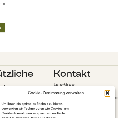
9mm
b
tzliche
Kontakt
Lets-Grow
nks
Bocksweg 7
Cookie-Zustimmung verwalten
38272 Burgdorf OT Westerlinde
emeine
+49 5347 1284997
Um Ihnen ein optimales Erlebnis zu bieten,
häftsbedingungen
verwenden wir Technologien wie Cookies, um
info@lets-grow.de
Geräteinformationen zu speichern und/oder
darauf zuzugreifen. Wenn Sie diesen