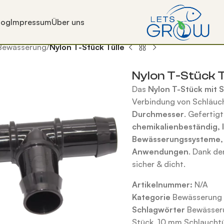
log
Impressum
Über uns
Bewässerung
/
Nylon T-Stück Tülle
Nylon T-Stück T
Das
Nylon T-Stück mit S
Verbindung von Schläuc
Durchmesser
. Gefertig
chemikalienbeständig, 
Bewässerungssysteme, T
Anwendungen
. Dank de
sicher & dicht.
Artikelnummer:
N/A
Kategorie
Bewässerung
Schlagwörter
Bewässer
Stück
,
10 mm Schlauchtü