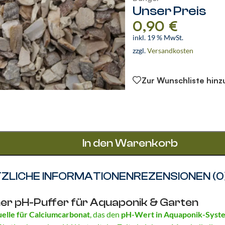
Unser Preis
0,90
€
inkl. 19 % MwSt.
zzgl.
Versandkosten
Zur Wunschliste hin
In den Warenkorb
ZLICHE INFORMATIONEN
REZENSIONEN (0
her pH-Puffer für Aquaponik & Garten
uelle für Calciumcarbonat
, das den
pH-Wert in Aquaponik-Syste