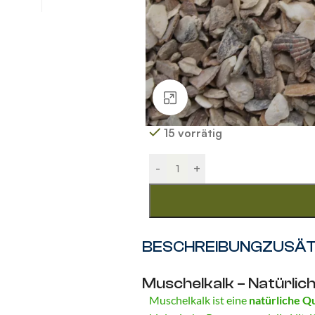
Klick zum Vergrößern
15 vorrätig
Alternative:
-
+
BESCHREIBUNG
ZUSÄT
Muschelkalk – Natürlic
Muschelkalk ist eine
natürliche Q