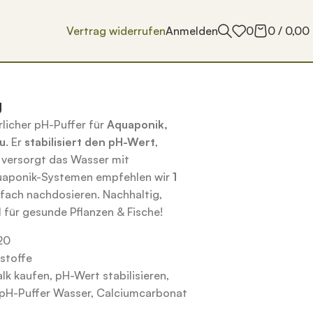
Vertrag widerrufen
Anmelden
0
0
/
0,00
g
rlicher pH-Puffer für
Aquaponik,
u
. Er
stabilisiert den pH-Wert
,
& versorgt das Wasser mit
quaponik-Systemen empfehlen wir
1
nfach nachdosieren. Nachhaltig,
 für gesunde Pflanzen & Fische!
20
stoffe
lk kaufen
,
pH-Wert stabilisieren
,
pH-Puffer Wasser
,
Calciumcarbonat