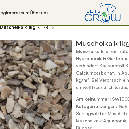
log
Impressum
Über uns
Muschelkalk 1kg
Muschelkalk 1k
Muschelkalk
ist ein natü
Hydroponik & Gartenba
verhindert Säureabfall 
Calciumcarbonat
. In A
kg/m³
. Bei Verbrauch ei
umweltfreundlich & ideal
Artikelnummer:
SW100
Kategorie
Dünger / Nähr
Schlagwörter
Muschelka
Muschelkalk Aquaponik
,
Dünger