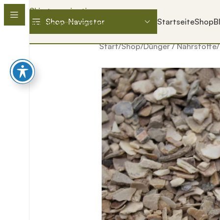
Skip to navigation
Shop-Navigator
Startseite
Shop
B
Skip to main content
Start
/
Shop
/
Dünger / Nährstoffe
/