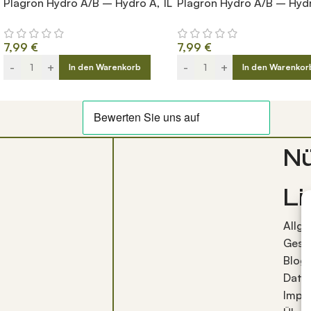
Plagron Hydro A/B – Hydro A, 1L
Plagron Hydro A/B – Hydr
7,99
€
7,99
€
-
+
-
+
In den Warenkorb
In den Warenkor
Nü
Li
Allg
Gesc
Blog
Date
Impr