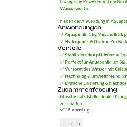
biologische Prozesse und die Nitri
Wasserwerte
.
Neben der Anwendung in Aquaponi
Anwendungen
✔
Aquaponik:
1 kg Muschelkalk p
✔
Hydroponik & Garten:
Zur Bode
Vorteile
✅
Stabilisiert den pH-Wert
auf n
✅
Perfekt für Aquaponik
, um Säu
✅
Versorgt das Wasser mit Calci
✅
Nachhaltig & umweltfreundlic
✅
Einfache Dosierung & Nachdos
Zusammenfassung
Muschelkalk ist die ideale Lösun
zu schaffen.
15 vorrätig
Alternative:
-
+