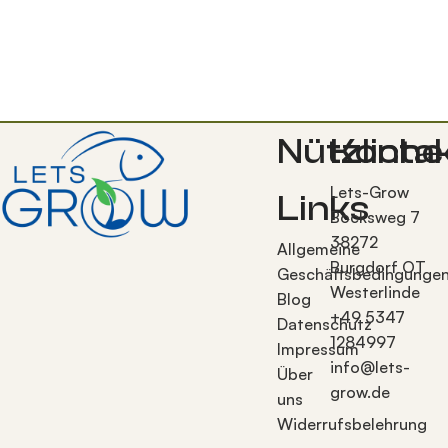
Nützliche
Konta
Lets-Grow
Links
Bocksweg 7
38272
Allgemeine
Burgdorf OT
Geschäftsbedingunge
Westerlinde
Blog
+49 5347
Datenschutz
1284997
Impressum
info@lets-
Über
grow.de
uns
Widerrufsbelehrung