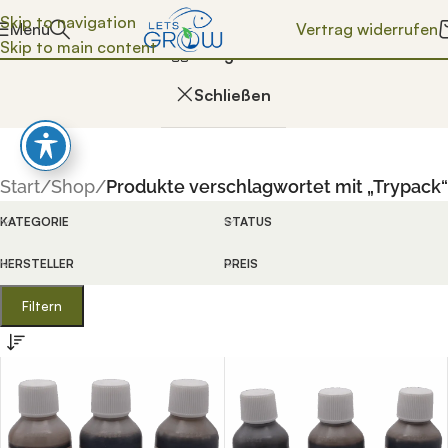
Skip to navigation
Vertrag widerrufen
Menü
Trypack
Skip to main content
Kategorien
Schließen
Start
/
Shop
/
Produkte verschlagwortet mit „Trypack“
KATEGORIE
STATUS
HERSTELLER
PREIS
enn die Ergebnisse der automatischen Vervollständigung ver
Filtern
n Vervollständigung verfügbar sind, benutze die Pfeile na