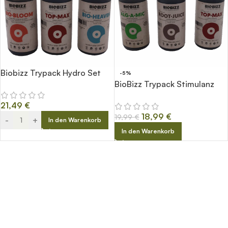
Biobizz Trypack Hydro Set
-5%
BioBizz Trypack Stimulanz
21,49
€
18,99
€
19,99
€
-
+
In den Warenkorb
In den Warenkorb