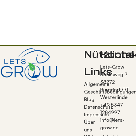
Nützliche
Konta
Lets-Grow
Links
Bocksweg 7
38272
Allgemeine
Burgdorf OT
Geschäftsbedingunge
Westerlinde
Blog
+49 5347
Datenschutz
1284997
Impressum
info@lets-
Über
grow.de
uns