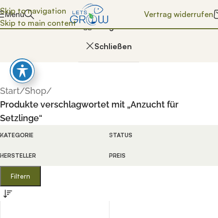
Skip to navigation
Vertrag widerrufen
Menü
Anzucht für Setzlinge
Skip to main content
Kategorien
Schließen
Start
/
Shop
/
Produkte verschlagwortet mit „Anzucht für
Setzlinge“
enn die Ergebnisse der automatischen Vervollständigung ver
KATEGORIE
STATUS
HERSTELLER
PREIS
n Vervollständigung verfügbar sind, benutze die Pfeile na
Filtern