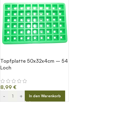
Topfplatte 50x32x4cm – 54
Loch
8,99
€
-
+
In den Warenkorb