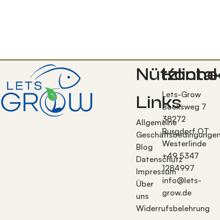
Nützliche
Konta
Lets-Grow
Links
Bocksweg 7
38272
Allgemeine
Burgdorf OT
Geschäftsbedingunge
Westerlinde
Blog
+49 5347
Datenschutz
1284997
Impressum
info@lets-
Über
grow.de
uns
Widerrufsbelehrung