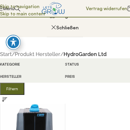
Skip to navigation
Vertrag widerrufen
Menü
HydroGarden Ltd
Skip to main content
Kategorien
Schließen
Start
/
Produkt Hersteller
/
HydroGarden Ltd
KATEGORIE
STATUS
HERSTELLER
PREIS
enn die Ergebnisse der automatischen Vervollständigung ver
Filtern
n Vervollständigung verfügbar sind, benutze die Pfeile na