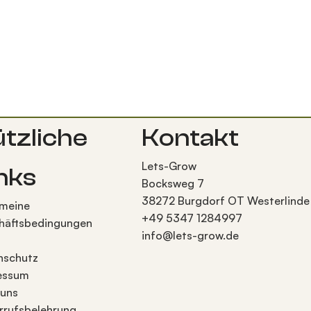
tzliche
Kontakt
Lets-Grow
nks
Bocksweg 7
38272 Burgdorf OT Westerlinde
emeine
+49 5347 1284997
häftsbedingungen
info@lets-grow.de
nschutz
essum
 uns
rrufsbelehrung