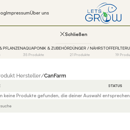
log
Impressum
Über uns
CanFarm
Schließen
& PFLANZEN
AQUAPONIK & ZUBEHÖR
DÜNGER / NÄHRSTOFFE
FILTER
e
35 Produkte
21 Produkte
19 Prod
rodukt Hersteller
/
CanFarm
E
STATUS
 Ergebnisse der automatischen Vervollständigung verfügbar
n keine Produkte gefunden, die deiner Auswahl entsprechen
digung verfügbar sind, benutze die Pfeile nach oben und u
 Ergebnisse der automatischen Vervollständigung verfügbar