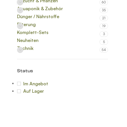
Anzucht & Pflanzen
60
Aquaponik & Zubehör
35
Dünger / Nährstoffe
21
Filterung
19
Komplett-Sets
3
Neuheiten
5
Technik
54
Status
Im Angebot
Auf Lager