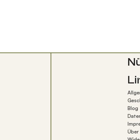
Nü
Li
Allg
Gesc
Blog
Date
Impr
Über
Wide