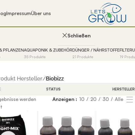
log
Impressum
Über uns
Biobizz
Schließen
& PFLANZEN
AQUAPONIK & ZUBEHÖR
DÜNGER / NÄHRSTOFFE
FILTER
e
35 Produkte
21 Produkte
19 Prod
rodukt Hersteller
/
Biobizz
E
STATUS
HERSTELLER
 Ergebnisse der automatischen Vervollständigung verfügbar
rgebnisse werden
Anzeigen
10
20
30
Alle
digung verfügbar sind, benutze die Pfeile nach oben und u
t