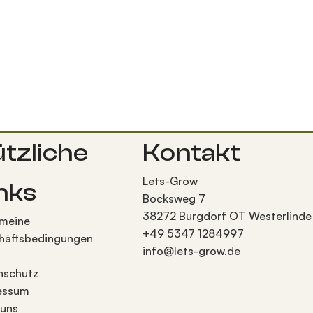
tzliche
Kontakt
Lets-Grow
nks
Bocksweg 7
38272 Burgdorf OT Westerlinde
emeine
+49 5347 1284997
häftsbedingungen
info@lets-grow.de
nschutz
essum
 uns