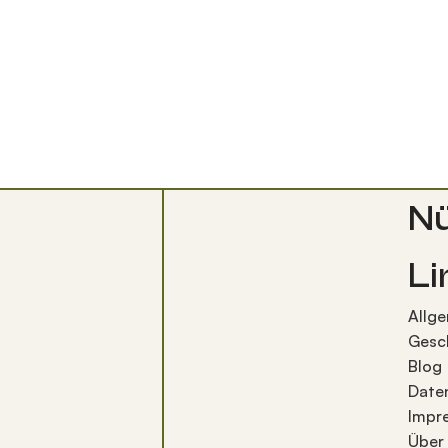
Nü
Li
Allg
Gesc
Blog
Date
Impr
Über