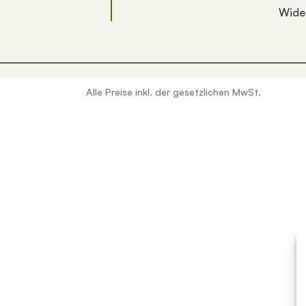
Wide
Alle Preise inkl. der gesetzlichen MwSt.
erfügbar sind, benutze die Pfeile nach oben und unten, um