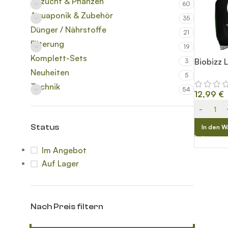
Anzucht & Pflanzen
60
Aquaponik & Zubehör
35
Dünger / Nährstoffe
21
Filterung
19
Komplett-Sets
Biobizz 
3
Neuheiten
5
Technik
54
12,99
€
-
Status
In den W
Im Angebot
Auf Lager
Nach Preis filtern