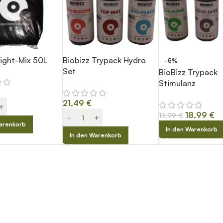
Light-Mix 50L
Biobizz Trypack Hydro
-5%
Set
BioBizz Trypack
Stimulanz
21,49
€
+
18,99
€
19,99
€
-
+
arenkorb
In den Warenkorb
In den Warenkorb